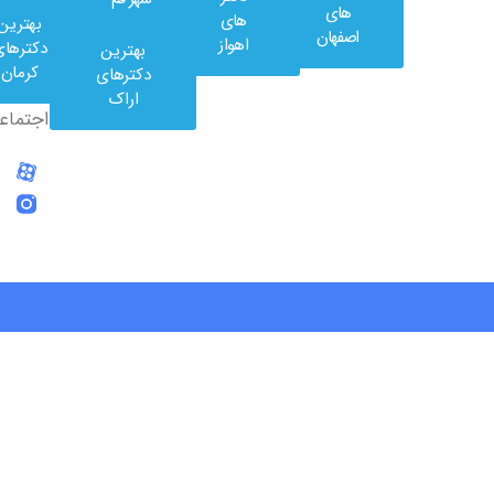
کلینیک
های
های
بهترین
در
اصفهان
اهواز
دکترهای
بهترین
شبکه
کرمان
دکترهای
های
اراک
اجتماعی