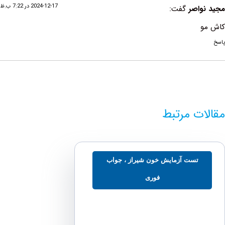
2024-12-17 در 7:22 ب.ظ
اصر
گفت:
ت مرتبط
تست آزمایش خون شیراز ، جواب
فوری