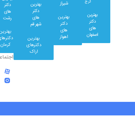
کرج
شیراز
بهترین
دکتر
دکتر
های
بهترین
بهترین
های
رشت
وب
دکتر
دکتر
شهر قم
کلینیک
های
های
بهترین
در
اصفهان
اهواز
دکترهای
بهترین
شبکه
کرمان
دکترهای
های
اراک
اجتماعی