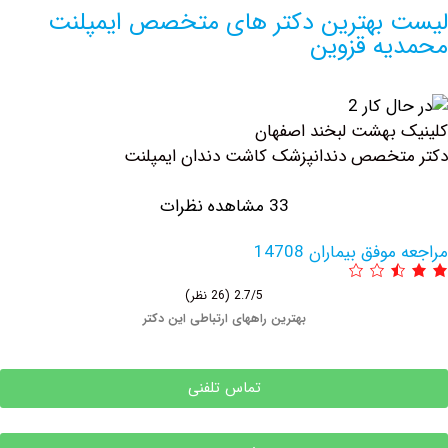
بهترین دکتر های متخصص ایمپلنت
ه قزوین
بهشت لبخند اصفهان
خصص دندانپزشک کاشت دندان ایمپلنت
33 مشاهده نظرات
فق بیماران 14708
2.7/5
(26 نظر)
بهترین راههای ارتباطی این دکتر
تماس تلفنی