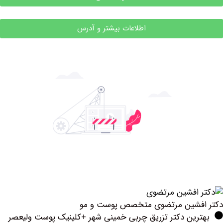
اطلاعات بیشتر و آدرس
فشین مرتضوی متخصص پوست و مو
رین دکتر تزریق چربی خمینی شهر +کلینیک پوست ولیعصر