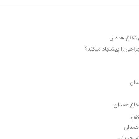
ی نخاع همدان
احی را پیشنهاد میکند؟
دان
خاع همدان
وین
همدان
اع همدان