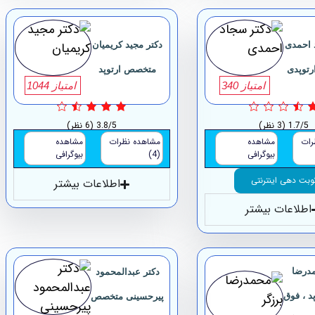
 احمدی
دکتر مجید کریمیان
توپدی
متخصص ارتوپد
امتیاز 340
امتیاز 1044
1.7/5
(3 نظر)
3.8/5
(6 نظر)
رات
مشاهده
مشاهده نظرات
مشاهده
بیوگرافی
(4)
بیوگرافی
وبت دهی اینترنتی
اطلاعات بیشتر
اطلاعات بیشتر
مدرضا
دکتر عبدالمحمود
د ، فوق
پیرحسینی متخصص