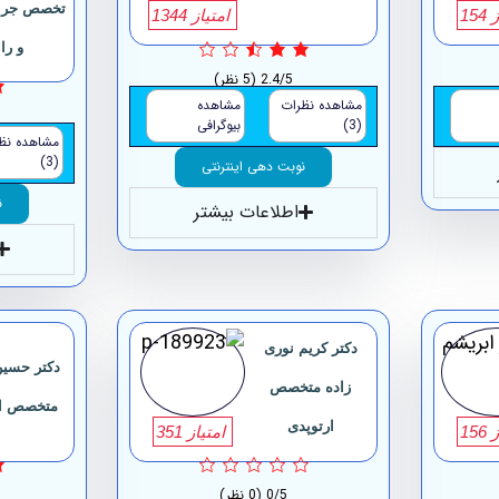
تخصص جرا
15
امتیاز 1344
و را
2.4/5
(5 نظر)
مشاهده نظرات
مشاهده
(3)
بیوگرافی
مشاهده نظ
(3)
نوبت دهی اینترنتی
ن
اطلاعات بیشتر
دکتر کریم نوری
دکتر حسین
زاده متخصص
متخصص ار
ارتوپدی
15
امتیاز 351
0/5
(0 نظر)