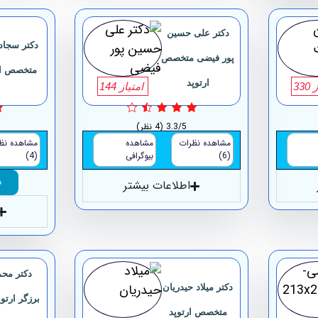
دکتر علی حسین
دکتر سجاد
پور فیضی متخصص
متخصص ار
ارتوپد
33
امتیاز 144
3.3/5
(4 نظر)
مشاهده نظرات
مشاهده
مشاهده نظ
(6)
بیوگرافی
(4)
ن
اطلاعات بیشتر
دکتر مح
دکتر میلاد حیدریان
برزگر ارتوپ
متخصص ارتوپد