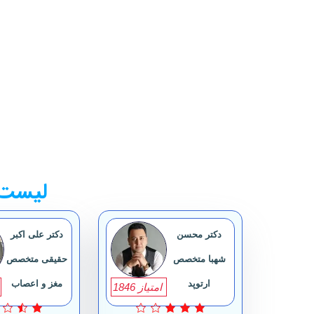
لیست 
دکتر محسن
دکتر علی اکبر
شهبا متخصص
حقیقی متخصص
ارتوپد
مغز و اعصاب
امتیاز 1846