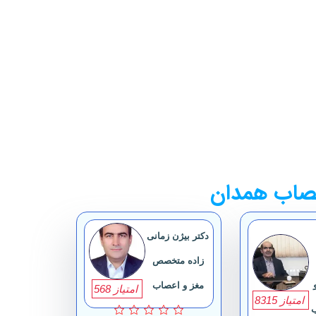
صاب همدان
دکتر بیژن زمانی
زاده متخصص
مغز و اعصاب
امتیاز 568
امتیاز 8315