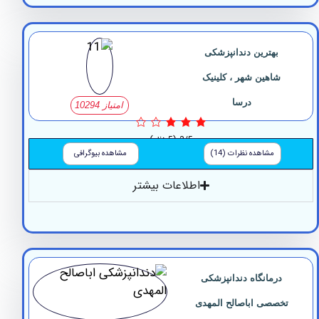
بهترین دندانپزشکی
شاهین شهر ، کلینیک
درسا
امتیاز 10294
3/5
(5 نظر)
مشاهده نظرات (14)
مشاهده بیوگرافی
اطلاعات بیشتر
درمانگاه دندانپزشکی
صصی ‏اباصالح ‏المهدی