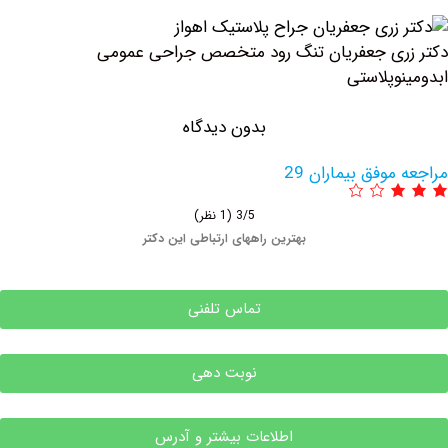
ری ‏جعفریان تنگ رود متخصص جراحی عمومی
وپلاستی
بدون دیدگاه
وفق بیماران 29
3/5
(1 نظر)
بهترین راههای ارتباطی این دکتر
تماس تلفنی
نوبت دهی
اطلاعات بیشتر و آدرس