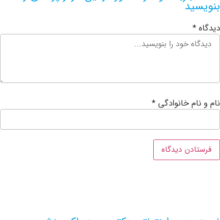
ید
ام خانوادگی
*