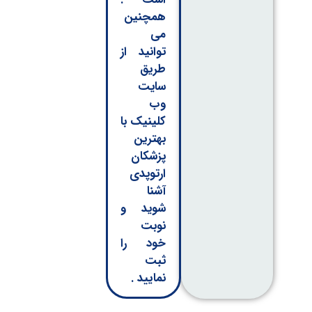
همچنین
می
توانید از
طریق
سایت
وب
کلینیک با
بهترین
پزشکان
ارتوپدی
آشنا
شوید و
نوبت
خود را
ثبت
نمایید .