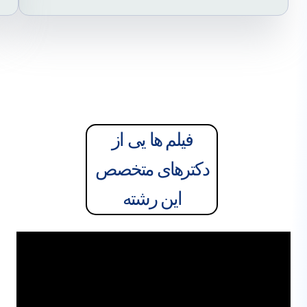
فیلم ها یی از
دکترهای متخصص
این رشته