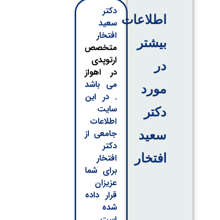
دکتر
اطلاعات
سعید
افتخار
بیشتر
متخصص
ارتوپدی
در
در اهواز
می باشد
مورد
. در این
سایت
دکتر
اطلاعات
جامعی از
سعید
دکتر
افتخار
افتخار
برای شما
عزیزان
قرار داده
شده
است .