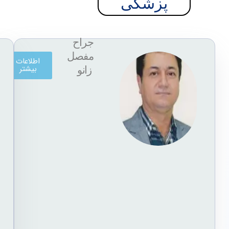
پزشکی
جراح
ج
مفصل
د
اطلاعات
بیشتر
زانو
ک