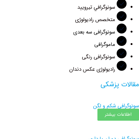
سونوگرافي تيروييد
متخصص رادیولوژی
سونوگرافی سه بعدی
ماموگرافی
سونوگرافی رنگی
رادیولوژی عکس دندان
ت پزشکی
في شكم و لگن
عات بیشتر
ي دوران بارداري