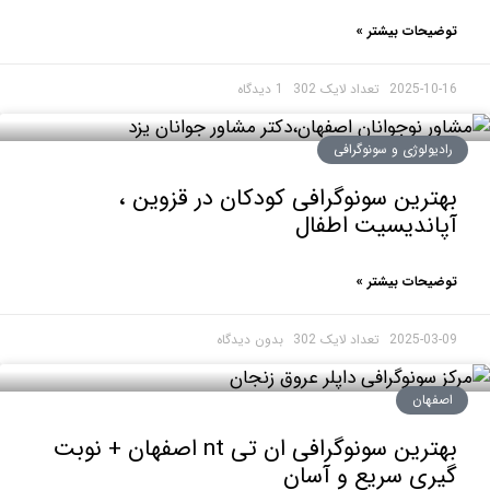
حات بیشتر »
2025-1
1 دیدگاه
ولوژی و سونوگرافی
رین سونوگرافی کودکان در قزوین ،
ندیسیت اطفال
حات بیشتر »
2025-0
بدون دیدگاه
هان
بهترین سونوگرافی ان تی nt اصفهان + نوبت
ی سریع و آسان