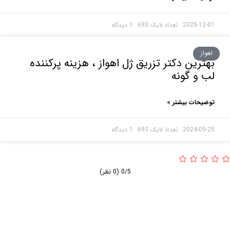
2025-1
1 دیدگاه
ز
رین دکتر تزریق ژل اهواز ، هزینه پرکننده
و گونه
حات بیشتر »
2024-0
1 دیدگاه
0/5
(0 نظر)