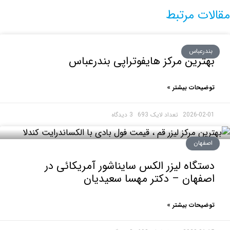
ت مرتبط
رعباس
رین مرکز هایفوتراپی بندرعباس
حات بیشتر »
2026-0
3 دیدگاه
هان
گاه لیزر الکس سایناشور آمریکائی در
هان – دکتر مهسا سعیدیان
حات بیشتر »