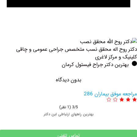
وح اله محقق نسب متخصص جراحی عمومی و چاقی
و مرکز لاغری
ین دکتر جراح فیستول کرمان
بدون دیدگاه
وفق بیماران 286
3/5
(1 نظر)
بهترین راههای ارتباطی این دکتر
تماس تلفنی