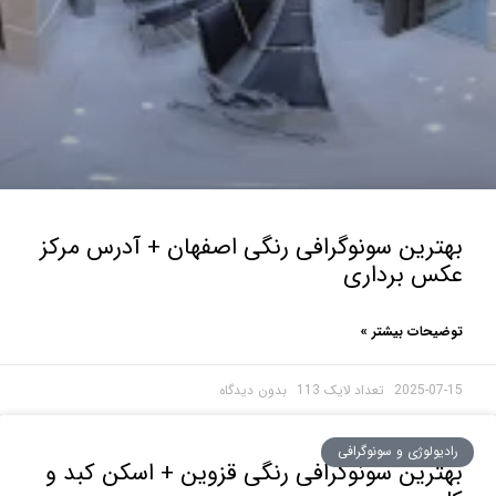
رین سونوگرافی رنگی اصفهان + آدرس مرکز
س برداری
حات بیشتر »
2025-0
بدون دیدگاه
ولوژی و سونوگرافی
رین سونوگرافی رنگی قزوین + اسکن کبد و