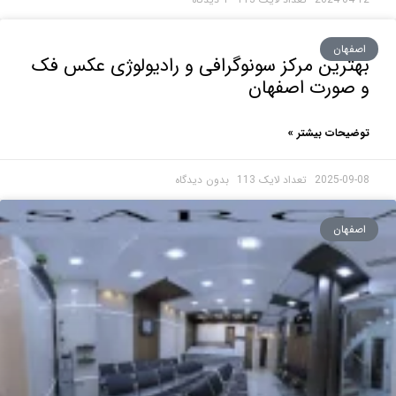
هان
رین مرکز سونوگرافی و رادیولوژی عکس فک
صورت اصفهان
حات بیشتر »
2025-0
بدون دیدگاه
هان