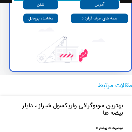
آدرس
تلفن
بیمه های طرف قرارداد
مشاهده پروفایل
 مرتبط
رین سونوگرافی واریکسول شیراز ، داپلر
ه ها
حات بیشتر »