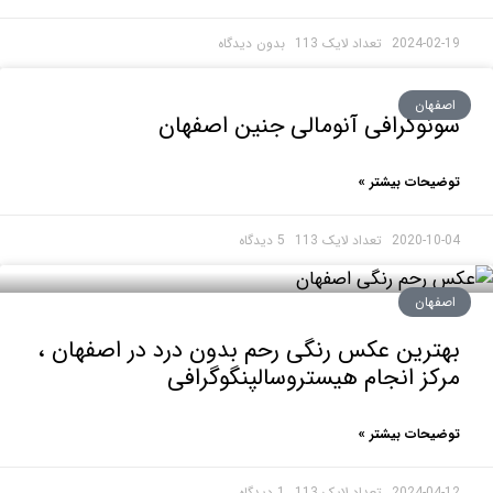
2024-0
بدون دیدگاه
هان
وگرافی آنومالی جنین اصفهان
حات بیشتر »
2020-1
5 دیدگاه
هان
رین عکس رنگی رحم بدون درد در اصفهان ،
ز انجام هیستروسالپنگوگرافی
حات بیشتر »
2024-0
1 دیدگاه