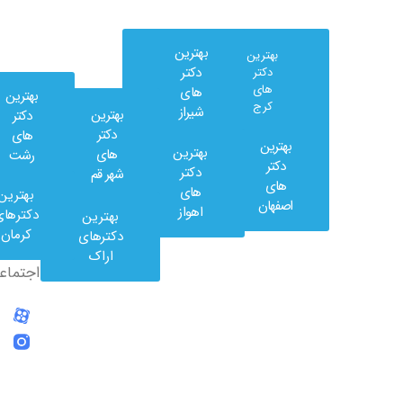
بهترین
بهترین
دکتر
دکتر
های
های
بهترین
کرج
شیراز
بهترین
دکتر
دکتر
های
بهترین
بهترین
های
رشت
وب
دکتر
دکتر
شهر قم
کلینیک
های
های
بهترین
در
اصفهان
اهواز
دکترهای
بهترین
شبکه
کرمان
دکترهای
های
اراک
اجتماعی