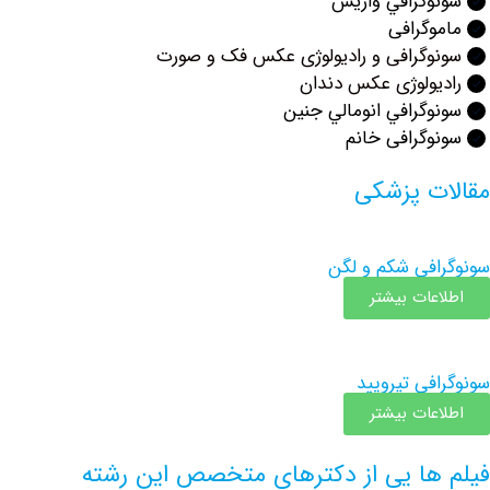
وگرافي واريس
گرافی
وگرافی و رادیولوژی عکس فک و صورت
ولوژی عکس دندان
گرافي انومالي جنين
گرافی خانم
ت پزشکی
في شكم و لگن
عات بیشتر
في تيروييد
عات بیشتر
ها یی از دکترهای متخصص این رشته