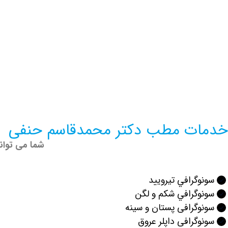
خدمات مطب دکتر محمدقاسم حنفی
شما می توان
سونوگرافي تيروييد
سونوگرافي شكم و لگن
سونوگرافی پستان و سینه
سونوگرافی داپلر عروق