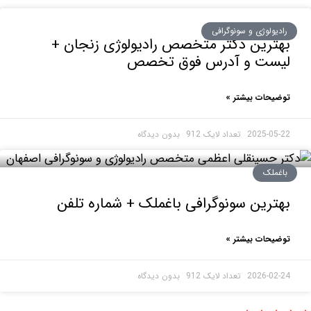
ولوژی و سونوگرافی
رین دکتر متخصص رادیولوژی زنجان +
ست و آدرس فوق تخصص
حات بیشتر »
2025-0
بدون دیدگاه
ملک
رین سونوگرافی باغملک + شماره تلفن
حات بیشتر »
2026-0
بدون دیدگاه