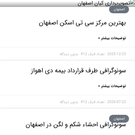
هان
رین مرکز سی تی اسکن اصفهان
حات بیشتر »
2025-1
بدون دیدگاه
وگرافی طرف قرارداد بیمه دی اهواز
حات بیشتر »
2026-0
بدون دیدگاه
هان
وگرافی احشاء شکم و لگن در اصفهان