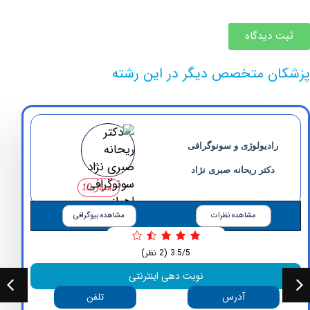
دیدگاه
 متخصص دیگر در این رشته
ادیولوژی و سونوگرافی
دکتر ‏ریحانه ‏صبری ‏نژاد
امتیاز 10
مشاهده نظرات
مشاهده بیوگرافی
3.5/5
(2 نظر)
نوبت دهی اینترنتی
آدرس
تلفن