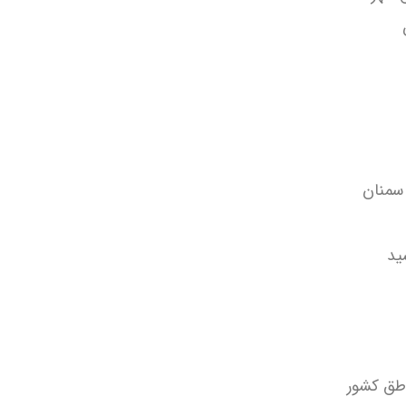
سمنان
ید
طق کشور