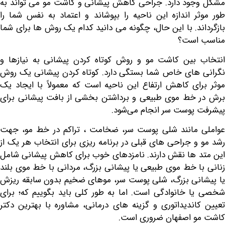
ود دارد. جراحی کاهش پیشانی و
کاشت مو
می تواند به
ر اندازه این ناحیه را بپوشاند و اعتماد به نفس شما را
د. با این حال، چگونه می دانید کدام یک روش ها برای شما
است؟
بین کاشت مو و روش کوتاه کردن پیشانی به نیازها و
های خاص شما بستگی دارد. کوتاه کردن پیشانی یک روش
ای کاهش ارتفاع این ناحیه است که معمولاً با ایجاد یک
خط موی طبیعی و برداشتن بخشی از بافت پیشانی برای
پوست سر انجام می‌شود.
مانند شلی پوست سر، ضخامت ، تراکم در خط مو، جهت
و جراحی های قبلی در برنامه ریزی برای انتخاب هر یک از
 ها نقش دارند. نامزدهای خوب برای کاهش پیشانی شامل
ا خط موی طبیعی یا پیشانی بزرگ، مردانی با خط موی بلند
نی بزرگ، شلی پوست سر، موهای ضخیم بدون سابقه ریزش
 خانوادگی است. اما به طور کلی باید بگوییم که؛ برای
اندیداتوری و گزینه های درمانی، مشاوره با بهترین دکتر
 اصفهان ضروری است.