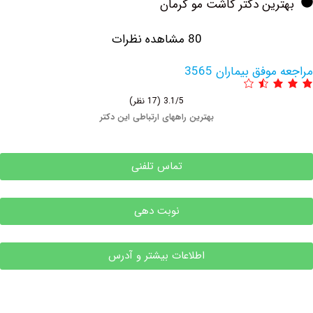
دکتر کاشت مو کرمان
80 مشاهده نظرات
یماران 3565
3.1/5
(17 نظر)
بهترین راههای ارتباطی این دکتر
تماس تلفنی
نوبت دهی
اطلاعات بیشتر و آدرس