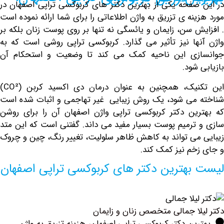
صفحه یکی از بهترین دکتر های کربوکسی تراپی اصفهان در
نه ی تزریق به واژن اطلاعاتی را برای شما ارائه نموده است
ش سن، زایمان و یائسگی نه تنها بر روی پوست زنان بلکه بر
ها نیز تأثیر می گذارد. کربوکسی تراپی روشی است که به
زی این ناحیه کمک می کند تا وضعیت و استحکام آن
شود.
این تکنیک، همچنین به عنوان درمان دی اکسید کربن (CO²)
می شود، یک روش زیبایی غیر تهاجمی و اثبات شده است
ین دکتر کربوکسی تراپی واژن اصفهان آن را برای
روشن
ترمیم پوست بسیار مفید می داند. گفتنی است که این متد
می تواند به کاهش ظاهر سلولیت، تغییر رنگ، چین و چروک
خم نیز کمک کند.
بهترین دکتر های کربوکسی تراپی اصفهان
لا جمالی متخصص زنان و زایمان
ین دکتر کربوکسی تراپی اصفهان، هزینه تزریق به واژن