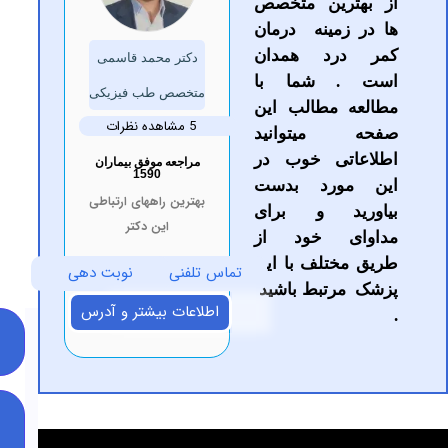
رین متخصص
مینه درمان
رد همدان
دکتر محمد قاسمی
 شما با
متخصص طب فیزیکی
 مطالب این
5 مشاهده نظرات
میتوانید
تی خوب در
مراجعه موفق بیماران
1590
ورد بدست
بهترین راههای ارتباطی
د و برای
این دکتر
ی خود از
تلف با این
تماس تلفنی
نوبت دهی
رتبط باشید
اطلاعات بیشتر و آدرس
سوالات
متداول
طرح
های