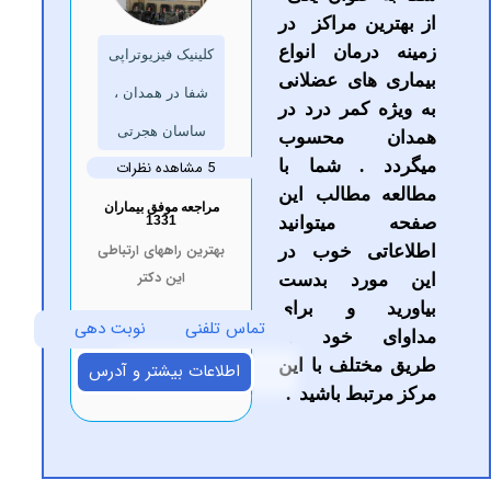
ین مراکز در
رمان انواع
کلینیک فیزیوتراپی
های عضلانی
شفا در همدان ،
 کمر درد در
ساسان هجرتی
ن محسوب
 . شما با
5 مشاهده نظرات
 مطالب این
مراجعه موفق بیماران
میتوانید
1331
بهترین راههای ارتباطی
تی خوب در
این دکتر
ورد بدست
د و برای
تماس تلفنی
نوبت دهی
ی خود از
تلف با این
اطلاعات بیشتر و آدرس
تبط باشید .