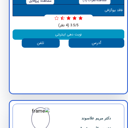
مشاهده نظرات (5)
مشاهده پروفایل
وگرافی
3.5/5
(4 نظر)
نوبت دهی اینترنتی
آدرس
تلفن
دکتر مریم علاسوند