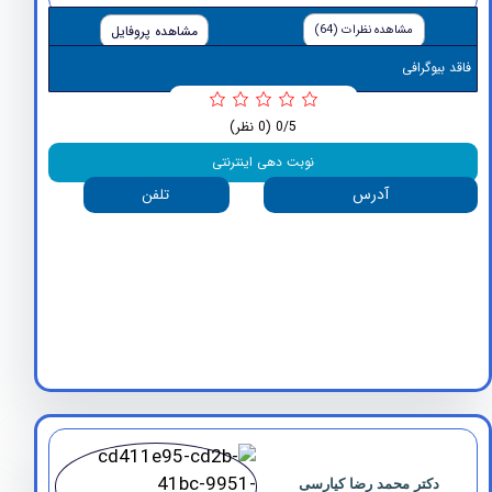
مشاهده نظرات (64)
مشاهده پروفایل
وگرافی
0/5
(0 نظر)
نوبت دهی اینترنتی
آدرس
تلفن
کتر محمد رضا کیارسی