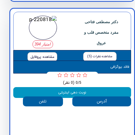
دکتر مصطفی فتاحی
مفرد متخصص قلب و
عروق
امتیاز 394
مشاهده نظرات (5)
مشاهده پروفایل
وگرافی
0/5
(0 نظر)
نوبت دهی اینترنتی
آدرس
تلفن