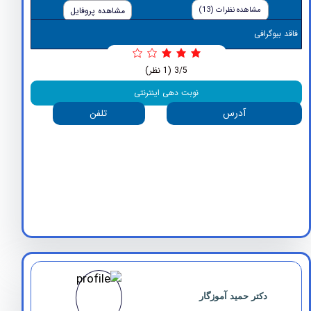
مشاهده نظرات (13)
مشاهده پروفایل
وگرافی
3/5
(1 نظر)
نوبت دهی اینترنتی
آدرس
تلفن
دکتر حمید آموزگار