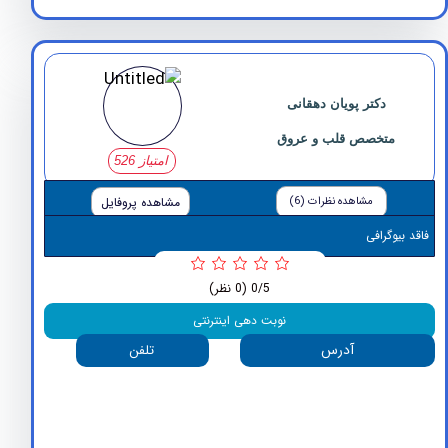
دکتر پویان دهقانی
متخصص قلب و عروق
امتیاز 526
مشاهده نظرات (6)
مشاهده پروفایل
وگرافی
0/5
(0 نظر)
نوبت دهی اینترنتی
آدرس
تلفن