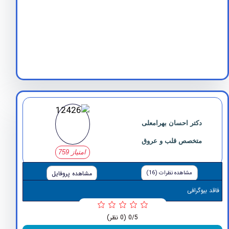
دکتر احسان بهرامعلی
متخصص قلب و عروق
امتیاز 759
مشاهده نظرات (16)
مشاهده پروفایل
وگرافی
0/5
(0 نظر)