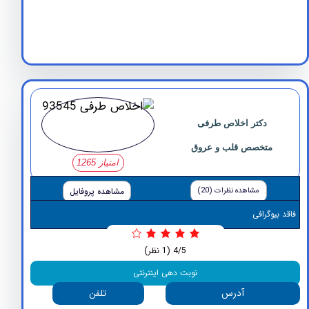
دکتر اخلاص طرفی
متخصص قلب و عروق
امتیاز 1265
مشاهده نظرات (20)
مشاهده پروفایل
وگرافی
4/5
(1 نظر)
نوبت دهی اینترنتی
آدرس
تلفن