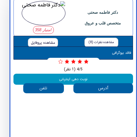
دکتر فاطمه صحتی
متخصص قلب و عروق
امتیاز 358
مشاهده نظرات (8)
مشاهده پروفایل
وگرافی
4/5
(1 نظر)
نوبت دهی اینترنتی
آدرس
تلفن