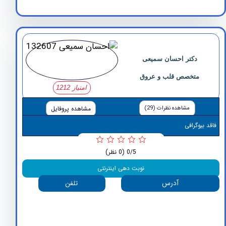
دکتر احسان سمیعی
متخصص قلب و عروق
امتیاز 1212
مشاهده نظرات (29)
مشاهده پروفایل
وگرافی
0/5
(0 نظر)
نوبت دهی اینترنتی
آدرس
تلفن