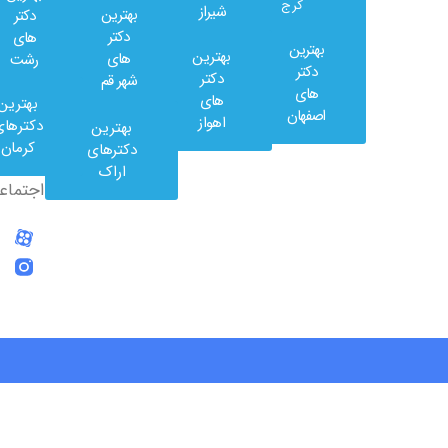
کرج
شیراز
بهترین
دکتر
دکتر
های
بهترین
بهترین
های
رشت
وب
دکتر
دکتر
شهر قم
کلینیک
های
های
بهترین
در
اصفهان
اهواز
دکترهای
بهترین
شبکه
کرمان
دکترهای
های
اراک
اجتماعی