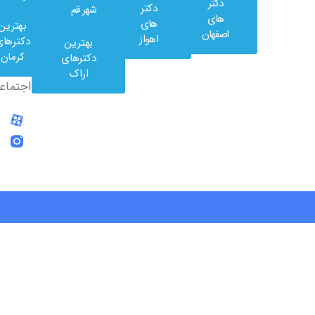
دکتر
دکتر
شهر قم
کلینیک
های
های
بهترین
در
اصفهان
اهواز
دکترهای
بهترین
شبکه
کرمان
دکترهای
های
اراک
اجتماعی