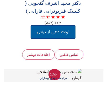
دکتر ‏مجید ‏اشرف ‏گنجویی (
کلینیک فیزیوتراپی فارابی )
3.6/5
(5 نظر)
نوبت دهی اینترنتی
تماس تلفنی
اطلاعات بیشتر
1055
مراجعه موفق بیماران