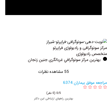
وگرافی و رادیولوژی فراپرتو
رادیولوژی
ین مرکز سونوگرافي غربالگری جنین زنجان
55 مشاهده نظرات
فق بیماران 6374
0/5
(0 نظر)
بهترین راههای ارتباطی این دکتر