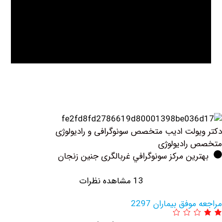
ولت ادیب متخصص سونوگرافی و رادیولوژی
رادیولوژی
ین مرکز سونوگرافي غربالگری جنین زنجان
13 مشاهده نظرات
فق بیماران 2297