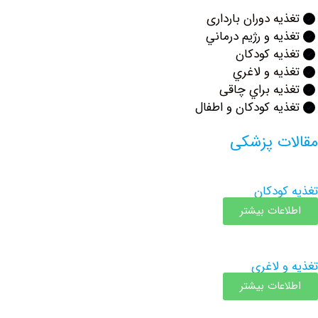
ه دوران بارداری
ه و رژيم درماني
ه کودکان
ه و لاغري
ه براي چاقی
ه كودكان و اطفال
ت پزشکی
ودكان
عات بیشتر
 لاغري
عات بیشتر