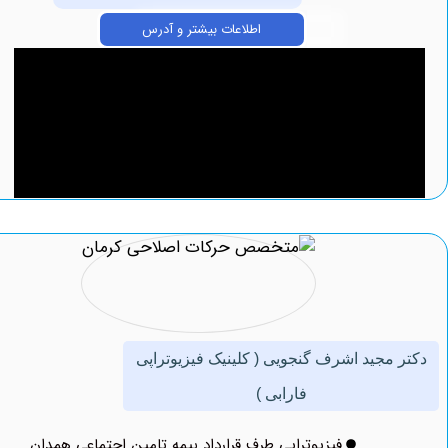
اطلاعات بیشتر و آدرس
‏مجید ‏اشرف ‏گنجویی ( کلینیک فیزیوتراپی
فارابی )
فیزیوتراپی طرف قرارداد بیمه تامین اجتماعی همدان