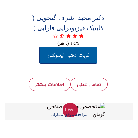
دکتر ‏مجید ‏اشرف ‏گنجویی (
کلینیک فیزیوتراپی فارابی )
3.6/5
(5 نظر)
نوبت دهی اینترنتی
تماس تلفنی
اطلاعات بیشتر
1055
مراجعه موفق بیماران