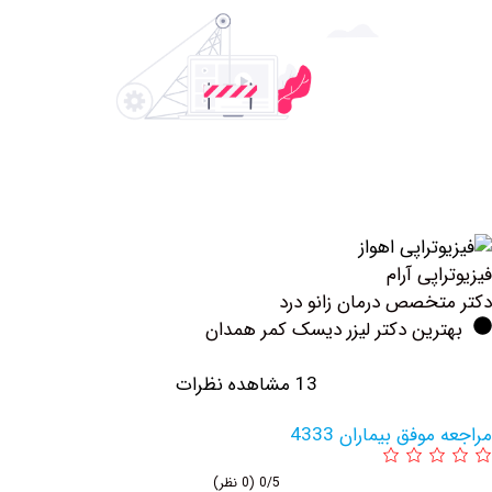
پی آرام
خصص درمان زانو درد
ین دکتر لیزر دیسک کمر همدان
13 مشاهده نظرات
فق بیماران 4333
0/5
(0 نظر)