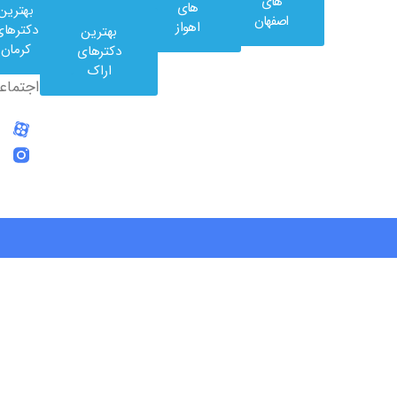
های
های
بهترین
در
اصفهان
اهواز
دکترهای
بهترین
شبکه
کرمان
دکترهای
های
اراک
اجتماعی