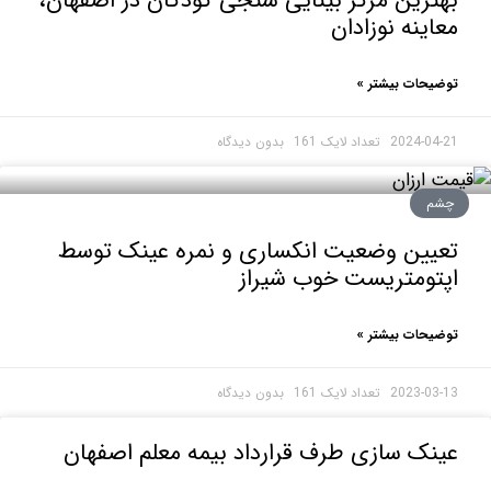
رین مرکز بینایی سنجی کودکان در اصفهان،
ینه نوزادان
حات بیشتر »
2024-0
بدون دیدگاه
م
یین وضعیت انکساری و نمره عینک توسط
تومتریست خوب شیراز
حات بیشتر »
2023-0
بدون دیدگاه
ک سازی طرف قرارداد بیمه معلم اصفهان