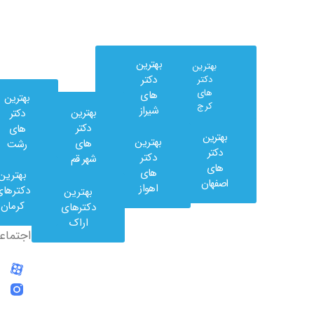
بهترین
بهترین
دکتر
دکتر
های
های
بهترین
کرج
شیراز
بهترین
دکتر
دکتر
های
بهترین
بهترین
های
رشت
وب
دکتر
دکتر
شهر قم
کلینیک
های
های
بهترین
در
اصفهان
اهواز
دکترهای
بهترین
شبکه
کرمان
دکترهای
های
اراک
اجتماعی