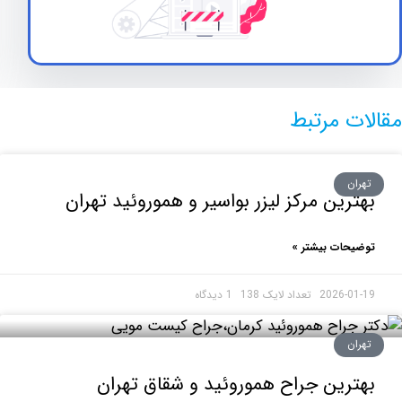
ت مرتبط
ان
رین مرکز لیزر بواسیر و هموروئید تهران
حات بیشتر »
2026-0
1 دیدگاه
ان
رین جراح هموروئید و شقاق تهران