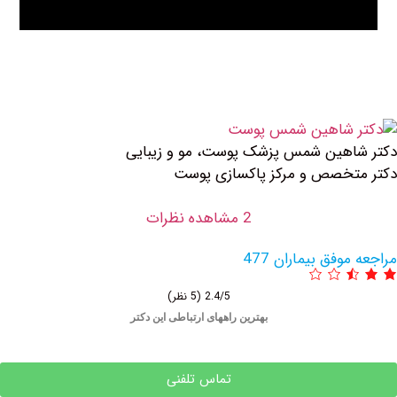
 شمس پزشک پوست، مو و زیبایی
 و مرکز پاکسازی پوست
2 مشاهده نظرات
یماران 477
2.4/5
(5 نظر)
بهترین راههای ارتباطی این دکتر
تماس تلفنی