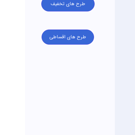
طرح های تخفیف
طرح های اقساطی