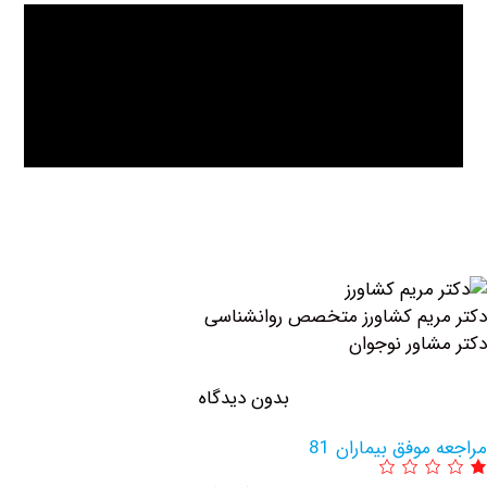
یم کشاورز متخصص روانشناسی
اور نوجوان
بدون دیدگاه
وفق بیماران 81