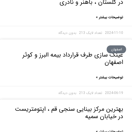
گلستان ، باهنر و نادری
حات بیشتر »
2024-1
بدون دیدگاه
هان
ک سازی طرف قرارداد بیمه البرز و کوثر
فهان
حات بیشتر »
2024-0
بدون دیدگاه
رین مرکز بینایی سنجی قم ، اپتومتریست
خیابان سمیه
حات بیشتر »