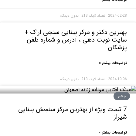
2024-0
بدون دیدگاه
رین دکتر و مرکز بینایی سنجی اراک +
یت نوبت دهی ، آدرس و شماره تلفن
شکان
حات بیشتر »
2024-1
بدون دیدگاه
م
 تست ویژه از بهترین مرکز سنجش بینایی
از
حات بیشتر »