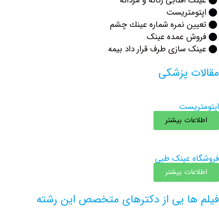
 افتابی زنانه و مردانه
ومتریست
ن نمره شماره عينك چشم
ش عمده عینک
 سازی طرف قرار داد بیمه
ت پزشکی
یست
عات بیشتر
 عینک طبی
عات بیشتر
ها یی از دکترهای متخصص این رشته