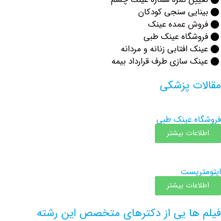
یی سنجی کودکان
ش عمده عینک
شگاه عینک طبی
 افتابی زنانه و مردانه
 سازی طرف قرارداد بیمه
ت پزشکی
 عینک طبی
عات بیشتر
یست
عات بیشتر
ها یی از دکترهای متخصص این رشته