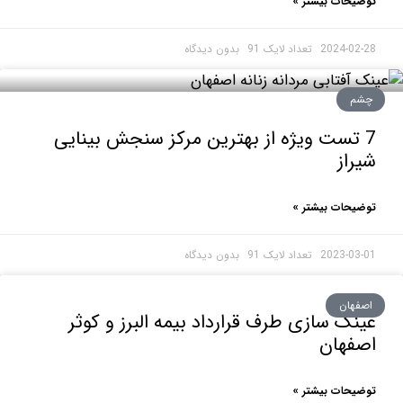
حات بیشتر »
2024-0
بدون دیدگاه
م
 تست ویژه از بهترین مرکز سنجش بینایی
از
حات بیشتر »
2023-0
بدون دیدگاه
هان
ک سازی طرف قرارداد بیمه البرز و کوثر
فهان
حات بیشتر »