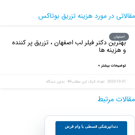
ی در مورد هزینه تزریق بوتاکس
هان
رین دکتر فیلر لب اصفهان ، تزریق پر کننده
زینه ها
حات بیشتر »
2023-1
بدون دیدگاه
ت مرتبط
دندانپزشکی قسطی با وام قرض