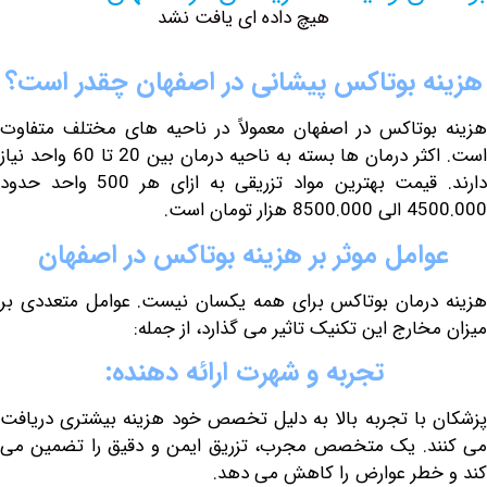
هیچ داده ای یافت نشد
بوتاکس
پیشانی
در
اصفهان
چقدر
است؟
وتاکس در اصفهان معمولاً در ناحیه های مختلف متفاوت
است. اکثر درمان ها بسته به ناحیه درمان بین 20 تا 60 واحد نیاز
دارند. قیمت بهترین مواد تزریقی به ازای هر 500 واحد حدود
ر تومان است.
امل
موثر
بر
هزینه
بوتاکس
در
اصفهان
رمان بوتاکس برای همه یکسان نیست. عوامل متعددی بر
ارج این تکنیک تاثیر می گذارد، از جمله:
تجربه
و
شهرت
ارائه
دهنده
:
با تجربه بالا به دلیل تخصص خود هزینه بیشتری دریافت
د. یک متخصص مجرب، تزریق ایمن و دقیق را تضمین می
طر عوارض را کاهش می دهد.