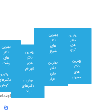
بهترین
بهترین
دکتر
دکتر
های
های
بهترین
کرج
شیراز
بهترین
دکتر
دکتر
های
بهترین
بهترین
های
رشت
وب
دکتر
دکتر
شهر قم
کلینیک
های
های
بهترین
در
اصفهان
اهواز
دکترهای
بهترین
شبکه
کرمان
دکترهای
های
اراک
اجتماعی