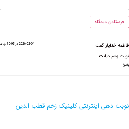
2026-02-04 در 10:05 ق.ظ
ایار
گفت:
م دیابت
دهی اینترنتی کلینیک زخم قطب الدین