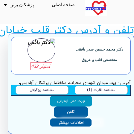
صفحه اصلی
پزشکان برتر
تلفن و آدرس دکتر قلب خیابان 
دکتر محمد حسین صدر بافقی
متخصص قلب و عروق
امتیاز 432
آدرس : یزد، میدان شهدای محراب، ساختمان پزشکان آبادیس،
مشاهده نظرات (1)
مشاهده بیوگرافی
طبقه 4
نوبت دهی اینترنتی
تلفن
اطلاعات بیشتر