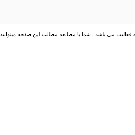
اکز درمانی طرف قرار داد با بیمه های نیروهای مسلح و Sos در شیراز مشغول به فعالیت می باشد . شما با مطالعه مطالب این صفحه میتوانید