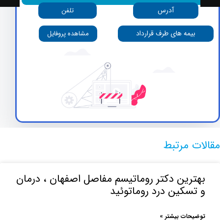
آدرس
تلفن
بیمه های طرف قرارداد
مشاهده پروفایل
 مرتبط
رین دکتر روماتیسم مفاصل اصفهان ، درمان
سکین درد روماتوئید
حات بیشتر »