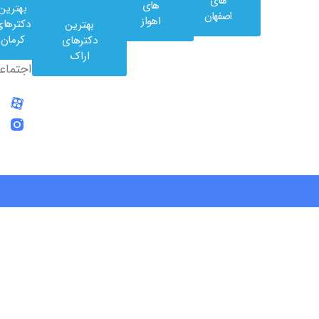
های
های
بهترین
در
اصفهان
اهواز
دکترهای
بهترین
شبکه
کرمان
دکترهای
های
اراک
اجتماعی