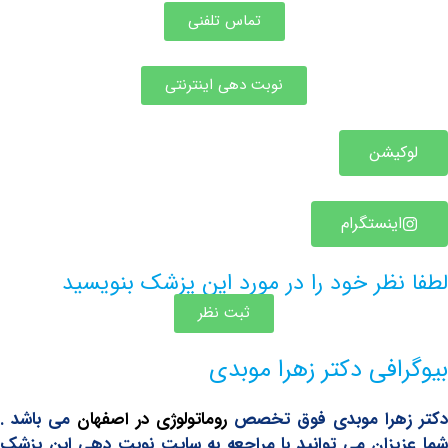
تماس تلفنی
نوبت دهی اینترنتی
یشن
ینستگرام
ظر خود را در مورد این پزشک بنویسید
ثبت نظر
فی دکتر زهرا موبدی
هرا موبدی فوق تخصص
روماتولوژی در اصفهان
می باشد .
زان می توانید با مراجعه به سایت نوبت دهی این پزشک