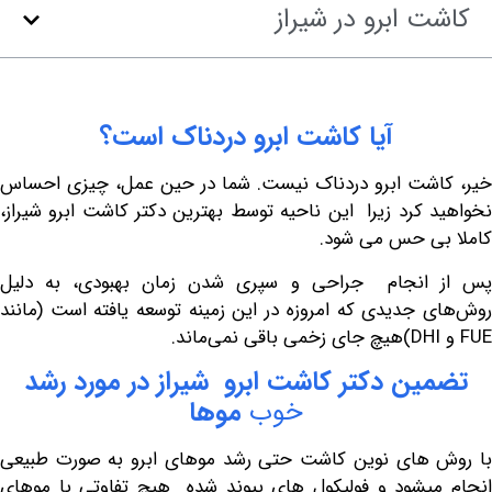
 ابرو در شیراز
آیا
کاشت
ابرو
دردناک
است؟
شت ابرو دردناک نیست. شما در حین عمل، چیزی احساس
کرد زیرا این ناحیه توسط بهترین دکتر کاشت ابرو شیراز،
ی حس می شود.
انجام جراحی و سپری شدن زمان بهبودی، به دلیل
جدیدی که امروزه در این زمینه توسعه یافته است (مانند
ین
دکتر
کاشت
ابرو
شیراز
در
مورد
رشد
خوب
موها
 های نوین کاشت حتی رشد
موهای ابرو
به صورت طبیعی
یشود و فولیکول های پیوند شده هیچ تفاوتی با موهای