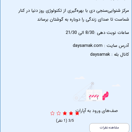
وایی‌سنجی دی با بهره‌گیری از تکنولوژی روز دنیا در کنار
تا صدای زندگی را دوباره به گوشتان برساند
دهی :8/30 الی 21/30
 daysamak.com
له :
daysamak
3/5
(1 نظر)
اهده نظرات