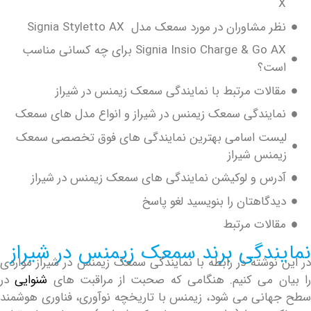
 مشاوران در مورد سمعک مدل Signia Styletto AX
Signia Insio Charge & Go AX برای چه کسانی مناسب
ت؟
الات مرتبط با نمایندگی سمعک زیمنس در شیراز
ایندگی سمعک زیمنس در شیراز و انواع مدل های سمعک
ست اسامی بهترین نمایندگی های فوق تخصصی سمعک
منس شیراز
رس و لوکیشن نمایندگی های سمعک زیمنس در شیراز
دگاهتان را بنویسید لغو پاسخ
الات مرتبط
ندگی برند سمعک زیمنس در شیراز
نوشته در رابطه با نمایندگی سمعک زیمنس در شیراز مواردی
ن می کنیم. هنگامی که صحبت از مراقبت های
شنوایی
در
نی می شود، زیمنس با تاریخچه نوآوری، فناوری هوشمند